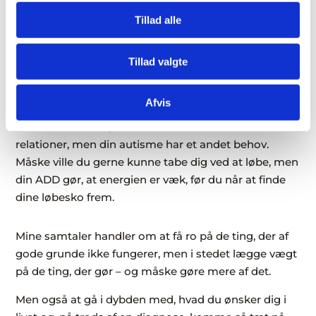
og drømme, og ud fra det finder vi ud af, om du har
Tillad alle
mulighed for at ændre små ting i livet, som kan flytte
dig tættere på de ting, du drømmer om.
Tillad valgte
Måske drømmer du om, at din bolig altid er ryddelig
og pæn, men din ADHD er måske ikke helt enig.
Afvis
Måske tænker du, at du burde have flere sociale
relationer, men din autisme har et andet behov.
Måske ville du gerne kunne tabe dig ved at løbe, men
din ADD gør, at energien er væk, før du når at finde
dine løbesko frem.
Mine samtaler handler om at få ro på de ting, der af
gode grunde ikke fungerer, men i stedet lægge vægt
på de ting, der gør – og måske gøre mere af det.
Men også at gå i dybden med, hvad du ønsker dig i