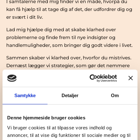
I samtalerne med mig finder vi en måde, hvorpå du
kan få hjælp til at tage dig af det, der udfordrer dig og
er svært i dit liv.
Lad mig hjælpe dig med at skabe klarhed over
problemerne og finde frem til nye indsigter og
handlemuligheder, som bringer dig godt videre i livet.
Sammen skaber vi klarhed over, hvorfor du mistrives.
Dernæst lægger vi strategier, som gør det nemmere
at håndtere de svære situationer, og som hjælper dig
med at rykke fra mistrivsel til styring over eget liv.
Samtykke
Detaljer
Om
I perioder af livet støder de fleste af os på problemer
og udfordringer, som vi kan have svært ved selv at
gennemskue og løse.
Denne hjemmeside bruger cookies
Vi bruger cookies til at tilpasse vores indhold og
SEND EN MAIL
annoncer, til at vise dig funktioner til sociale medier og til