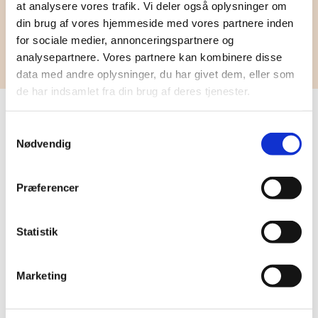
at analysere vores trafik. Vi deler også oplysninger om
BOOK ONLINE SAMTALE/P.T. INGEN LEDIG
din brug af vores hjemmeside med vores partnere inden
TIDER.
for sociale medier, annonceringspartnere og
analysepartnere. Vores partnere kan kombinere disse
data med andre oplysninger, du har givet dem, eller som
de har indsamlet fra din brug af deres tjenester.
Samtykkevalg
Hjælp til at vælge de gode løsninger
Nødvendig
Styrker, ønsker og drømme
Det er ikke nok bare at få en diagnose. Du skal
Præferencer
måske bruge hjælp til, på baggrund af din
diagnoseforståelse
,
at planlægge dit fremtidige liv.
Statistik
Med udgangspunkt i din nye viden kan vi i
samarbejde skabe et liv, der så vidt muligt rummer
de ting, som du og din diagnose sammen kan blive
Marketing
enige om.
Sammen gennemgår vi svagheder og styrker, ønsker